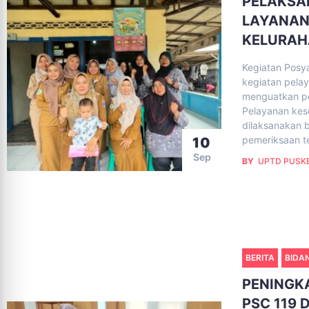
PELAKSA
LAYANAN
KELURAH
Kegiatan Posy
kegiatan pela
menguatkan pe
Pelayanan kese
dilaksanakan b
pemeriksaan te
10
Sep
BY
UPTD PUSKE
BERITA
BIDA
PENINGK
PSC 119 