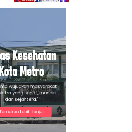
nas Kesehatan
Kota Metro
ama wujudkan masyarakat
Metro yang sehat, mandiri,
dan sejahtera."
Temukan Lebih Lanjut