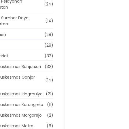
 Pelayanan
(24)
atan
g Sumber Daya
(14)
atan
men
(28)
(29)
ariat
(32)
uskesmas Banjarsari
(32)
Puskesmas Ganjar
(14)
uskesmas Iringmulyo
(21)
Puskesmas Karangrejo
(11)
Puskesmas Margorejo
(2)
Puskesmas Metro
(6)