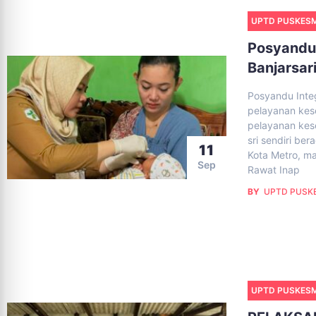
UPTD PUSKES
Posyandu 
Banjarsar
Posyandu Inte
pelayanan kes
pelayanan kes
sri sendiri be
11
Kota Metro, m
Sep
Rawat Inap
BY
UPTD PUSKE
UPTD PUSKES