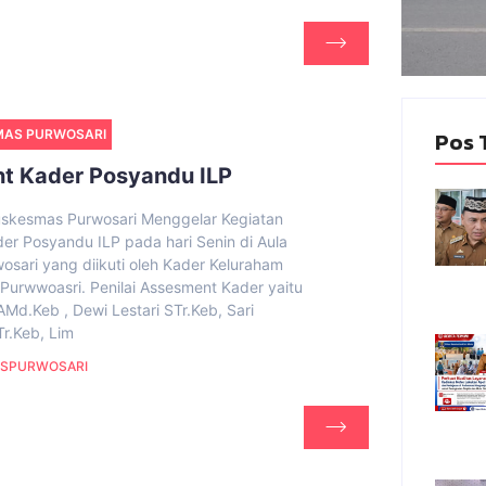
MAS PURWOSARI
Pos 
t Kader Posyandu ILP
skesmas Purwosari Menggelar Kegiatan
er Posyandu ILP pada hari Senin di Aula
osari yang diikuti oleh Kader Keluraham
Purwwoasri. Penilai Assesment Kader yaitu
 AMd.Keb , Dewi Lestari STr.Keb, Sari
r.Keb, Lim
SPURWOSARI