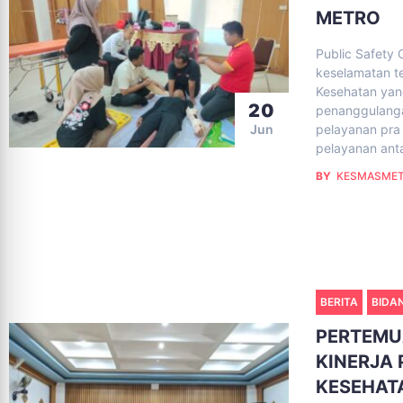
METRO
Public Safety 
keselamatan te
Kesehatan yan
20
penanggulangan
pelayanan pra 
Jun
pelayanan ant
BY
KESMASME
BERITA
BIDA
PERTEMU
KINERJA
KESEHAT