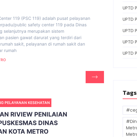
UPTD P
Center 119 (PSC 119) adalah pusat pelayanan
UPTD P
rpadu/public safety center 119 pada Dinas
UPTD 
g selanjutnya merupakan sistem
 pasien gawat darurat yang terdiri dari
UPTD 
rumah sakit, pelayanan di rumah sakit dan
ar rumah
UPTD 
TRO
Tags
NG PELAYANAN KESEHATAN
#ceg
AN RIVIEW PENILAIAN
#Din
 PUSKESMAS DINAS
Metr
AN KOTA METRO
Metr