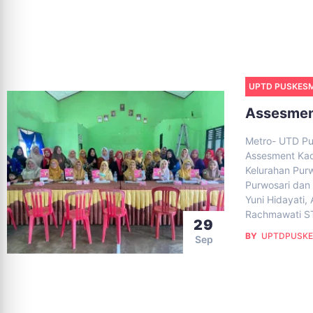
UPTD PUSKES
Assesmen
Metro- UTD Pu
Assesment Kad
Kelurahan Purw
Purwosari dan 
Yuni Hidayati,
Rachmawati ST
29
BY
UPTDPUSKE
Sep