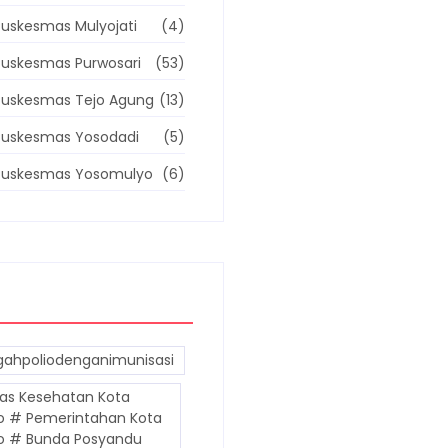
uskesmas Mulyojati
(4)
uskesmas Purwosari
(53)
Puskesmas Tejo Agung
(13)
Puskesmas Yosodadi
(5)
Puskesmas Yosomulyo
(6)
ahpoliodenganimunisasi
as Kesehatan Kota
o # Pemerintahan Kota
o # Bunda Posyandu