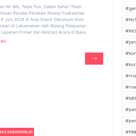
um Wr Wb, Tabik Pun, Salam Sehat !Telah
#ger
emuan Review Penilaian Kinerja Puskesmas
19 Juni 2024 di Aula Grand Sekuntum Kota
#HUT
anaan di Laksanakan oleh Bidang Pelayanan
#INO
 Layanan Primer dan Kestrad Acara di Buka
TRO
#jam
#kom
#kot
#mak
#me
#ME
#pel
#pem
#PIN
MAS KARANGREJO