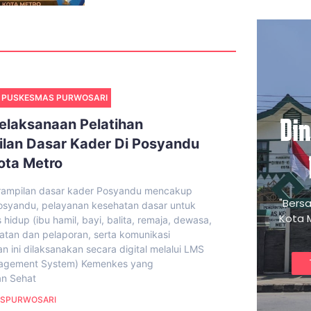
 PUSKESMAS PURWOSARI
Di
elaksanaan Pelatihan
lan Dasar Kader Di Posyandu
ota Metro
erampilan dasar kader Posyandu mencakup
"Bers
osyandu, pelayanan kesehatan dasar untuk
Kota 
 hidup (ibu hamil, bayi, balita, remaja, dewasa,
tatan dan pelaporan, serta komunikasi
han ini dilaksanakan secara digital melalui LMS
nagement System) Kemenkes yang
an Sehat
SPURWOSARI