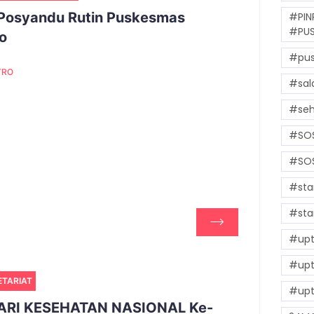
 Posyandu Rutin Puskesmas
#PIN
#PUS
o
#pus
TRO
#sal
#seh
#SOS
#SOS
#sta
#sta
#upt
#upt
ETARIAT
#upt
ARI KESEHATAN NASIONAL Ke-