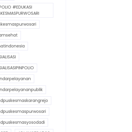
POLIO #EDUKASI
KESMASPURWOSARI
kesmaspurwosari
amsehat
atindonesia
IALISASI
IALISASIPINPOLIO
ndarpelayanan
ndarpelayananpublik
dpuskesmaskarangrejo
dpuskesmaspurwosari
dpuskesmasyosodadi