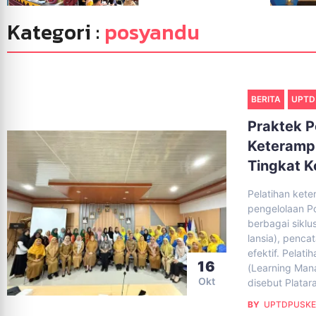
Kategori :
posyandu
BERITA
UPTD
Praktek P
Keterampi
Tingkat K
Pelatihan ket
pengelolaan P
berbagai siklus
lansia), penca
efektif. Pelati
16
(Learning Ma
Okt
disebut Platar
BY
UPTDPUSKE