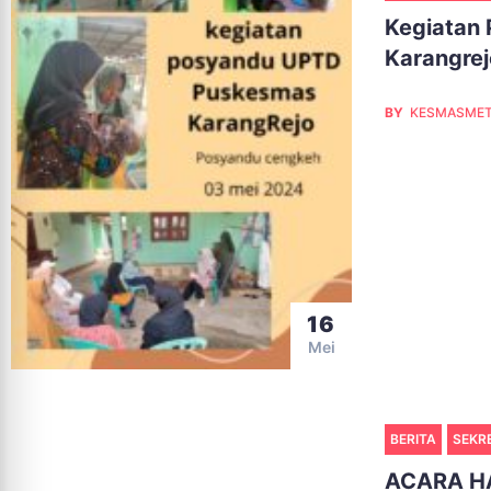
Kegiatan
Karangrej
BY
KESMASME
16
Mei
BERITA
SEKR
ACARA H