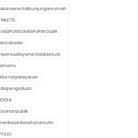
akanserentakkunjunganrumah
RIKE79
VASIPUSKESMASPURWOSARI
borekader
pensasilayanantidaksesuai
ametro
lumatpelayanan
diapengaduan
RDEKA
ayananpublik
eriksaankesehatanrutin
POLIO