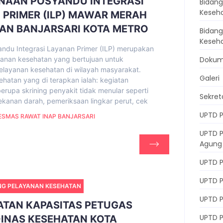
NAAN POSYANDU INTEGRASI
Bidang
Keseh
 PRIMER (ILP) MAWAR MERAH
AN BANJARSARI KOTA METRO
Bidan
Keseh
andu Integrasi Layanan Primer (ILP) merupakan
yanan kesehatan yang bertujuan untuk
Doku
layanan kesehatan di wilayah masyarakat.
Galeri
hatan yang di terapkan ialah: kegiatan
erupa skrining penyakit tidak menular seperti
Sekret
kanan darah, pemeriksaan lingkar perut, cek
UPTD P
SMAS RAWAT INAP BANJARSARI
UPTD 
Agung
UPTD P
UPTD 
NG PELAYANAN KESEHATAN
UPTD 
ATAN KAPASITAS PETUGAS
UPTD 
DINAS KESEHATAN KOTA