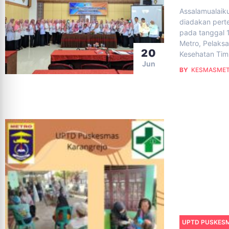
Assalamualaik
diadakan pert
pada tanggal 
Metro, Pelaks
20
Kesehatan Tim
Jun
BY
KESMASME
UPTD PUSKES