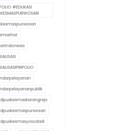
POLIO #EDUKASI
KESMASPURWOSARI
kesmaspurwosari
amsehat
atindonesia
IALISASI
IALISASIPINPOLIO
ndarpelayanan
ndarpelayananpublik
dpuskesmaskarangrejo
dpuskesmaspurwosari
dpuskesmasyosodadi