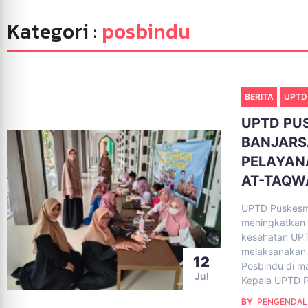
Kategori :
posbindu
BERITA
UPTD
UPTD PU
BANJARS
PELAYAN
AT-TAQW
UPTD Puskesma
meningkatkan 
kesehatan UPT
melaksanakan D
12
Posbindu di ma
Jul
Kepala UPTD P
BY
PENGENDAL