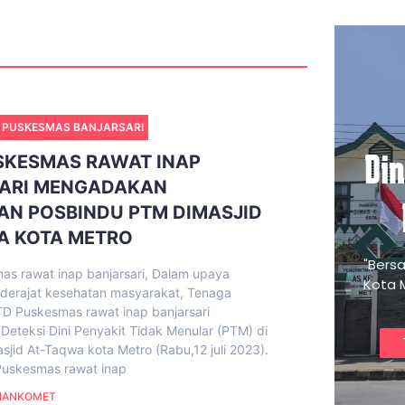
 PUSKESMAS BANJARSARI
Di
SKESMAS RAWAT INAP
ARI MENGADAKAN
AN POSBINDU PTM DIMASJID
A KOTA METRO
"Bers
s rawat inap banjarsari, Dalam upaya
Kota 
derajat kesehatan masyarakat, Tenaga
D Puskesmas rawat inap banjarsari
eteksi Dini Penyakit Tidak Menular (PTM) di
sjid At-Taqwa kota Metro (Rabu,12 juli 2023).
uskesmas rawat inap
IANKOMET