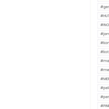
#ger
#HUT
#INO
#jam
#kom
#kot
#mak
#me
#ME
#pel
#pem
#PIN