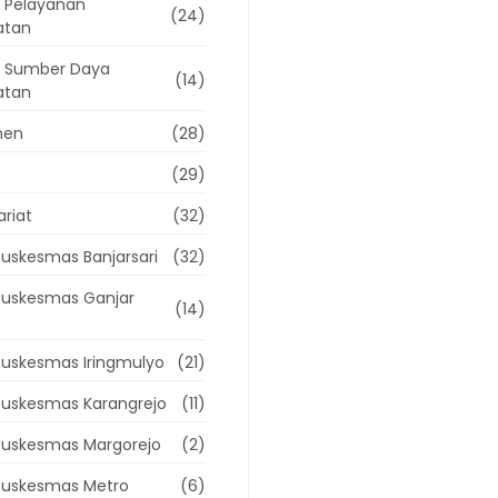
 Pelayanan
(24)
atan
g Sumber Daya
(14)
atan
men
(28)
(29)
ariat
(32)
uskesmas Banjarsari
(32)
Puskesmas Ganjar
(14)
uskesmas Iringmulyo
(21)
Puskesmas Karangrejo
(11)
Puskesmas Margorejo
(2)
Puskesmas Metro
(6)