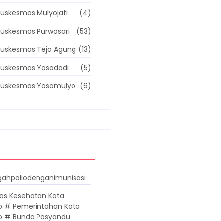
uskesmas Mulyojati
(4)
uskesmas Purwosari
(53)
Puskesmas Tejo Agung
(13)
Puskesmas Yosodadi
(5)
Puskesmas Yosomulyo
(6)
ahpoliodenganimunisasi
as Kesehatan Kota
o # Pemerintahan Kota
o # Bunda Posyandu