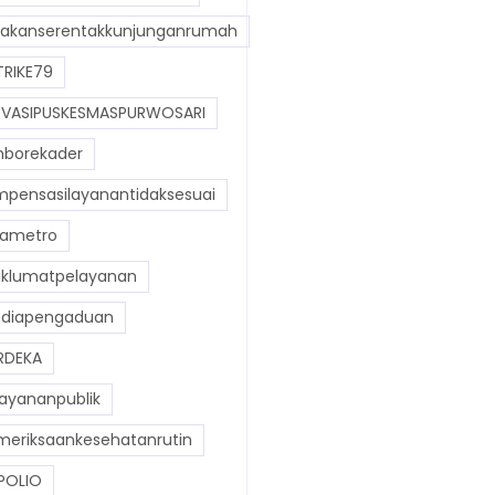
akanserentakkunjunganrumah
RIKE79
VASIPUSKESMASPURWOSARI
borekader
pensasilayanantidaksesuai
ametro
lumatpelayanan
diapengaduan
RDEKA
ayananpublik
eriksaankesehatanrutin
POLIO