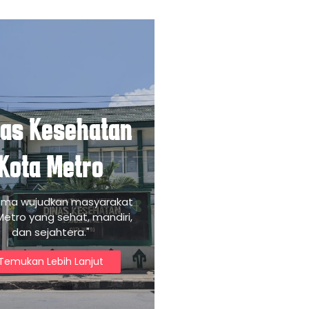
nas Kesehatan
Kota Metro
ama wujudkan masyarakat
Metro yang sehat, mandiri,
dan sejahtera."
Temukan Lebih Lanjut