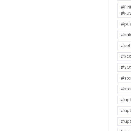
#PIN
#PUS
#pus
#sal
#seh
#SOS
#SOS
#sta
#sta
#upt
#upt
#upt