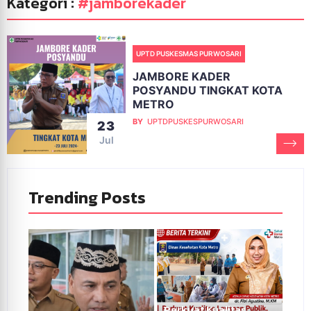
Kategori :
#jamborekader
UPTD PUSKESMAS PURWOSARI
JAMBORE KADER
POSYANDU TINGKAT KOTA
METRO
BY
UPTDPUSKESPURWOSARI
23
Jul
Trending Posts
Perkuat Kualitas