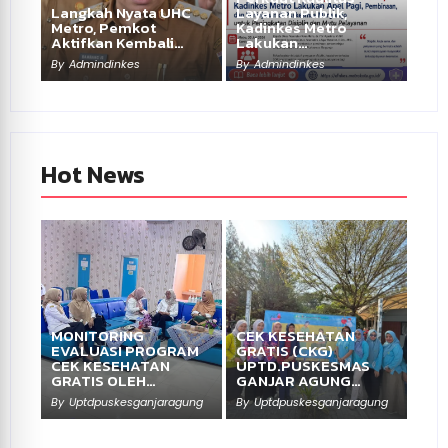
Langkah Nyata UHC
Layanan Publik,
Metro, Pemkot
Kadinkes Metro
Aktifkan Kembali…
Lakukan…
By
Admindinkes
By
Admindinkes
Hot News
MONITORING
CEK KESEHATAN
EVALUASI PROGRAM
GRATIS (CKG)
CEK KESEHATAN
UPTD.PUSKESMAS
GRATIS OLEH…
GANJAR AGUNG…
By
Uptdpuskesganjaragung
By
Uptdpuskesganjaragung