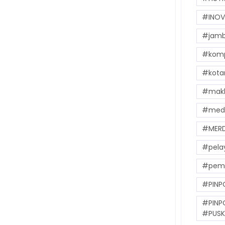
#INOV
#jamb
#komp
#kota
#makl
#med
#MER
#pela
#peme
#PINP
#PINP
#PUSK