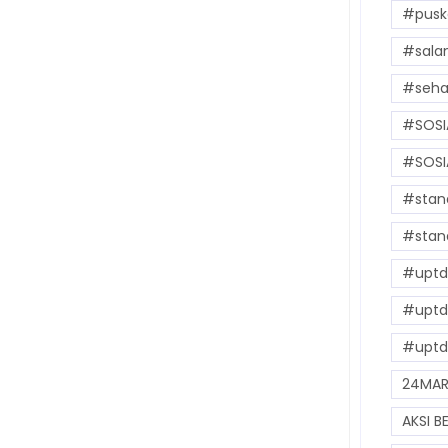
#pusk
#sala
#seha
#SOSIA
#SOSIA
#stan
#stan
#uptd
#uptd
#uptd
24MAR
AKSI B