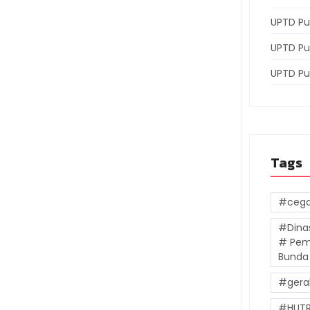
UPTD Pu
UPTD Pu
UPTD P
Tags
#cega
#Dina
# Pem
Bunda
#gera
#HUTR