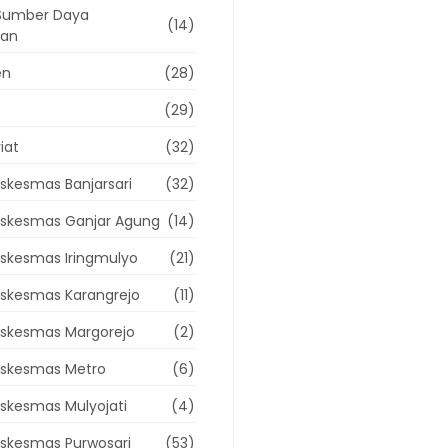
Sumber Daya
(14)
tan
en
(28)
(29)
iat
(32)
skesmas Banjarsari
(32)
skesmas Ganjar Agung
(14)
skesmas Iringmulyo
(21)
skesmas Karangrejo
(11)
skesmas Margorejo
(2)
uskesmas Metro
(6)
skesmas Mulyojati
(4)
skesmas Purwosari
(53)