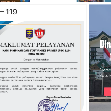
– 119
Di
"Bers
Kota 