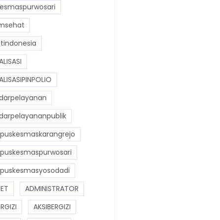
esmaspurwosari
msehat
tindonesia
LISASI
LISASIPINPOLIO
darpelayanan
darpelayananpublik
puskesmaskarangrejo
puskesmaspurwosari
puskesmasyosodadi
ET
ADMINISTRATOR
ERGIZI
AKSIBERGIZI