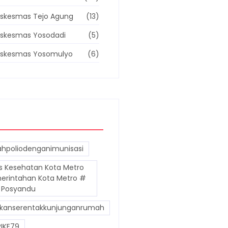
skesmas Tejo Agung
(13)
skesmas Yosodadi
(5)
uskesmas Yosomulyo
(6)
hpoliodenganimunisasi
s Kesehatan Kota Metro
erintahan Kota Metro #
 Posyandu
kanserentakkunjunganrumah
IKE79