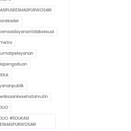
ASIPUSKESMASPURWOSARI
orekader
ensasilayanantidaksesuai
metro
umatpelayanan
iapengaduan
DEKA
yananpublik
riksaankesehatanrutin
OLIO
OLIO #EDUKASI
ESMASPURWOSARI