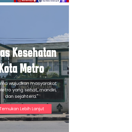
nas Kesehatan
Kota Metro
ama wujudkan masyarakat
Metro yang sehat, mandiri,
dan sejahtera."
Temukan Lebih Lanjut