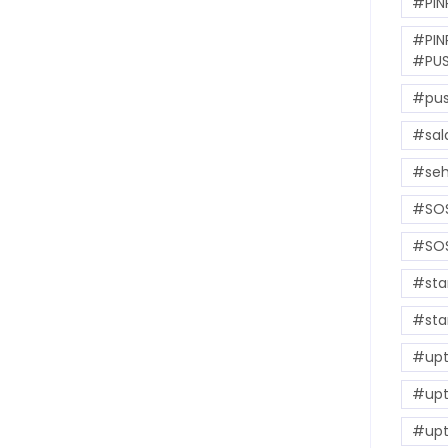
#PIN
#PIN
#PUS
#pus
#sal
#seh
#SOS
#SOS
#sta
#sta
#upt
#upt
#upt