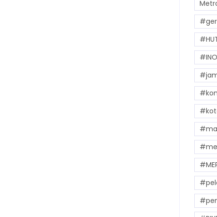
Metr
#ger
#HUT
#INO
#jam
#kom
#kot
#mak
#me
#ME
#pel
#pem