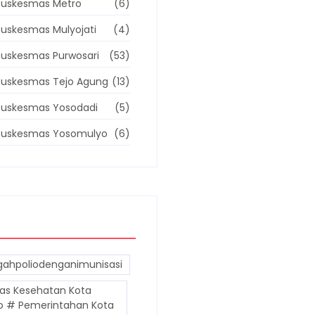
Puskesmas Metro
(6)
uskesmas Mulyojati
(4)
uskesmas Purwosari
(53)
Puskesmas Tejo Agung
(13)
Puskesmas Yosodadi
(5)
Puskesmas Yosomulyo
(6)
ahpoliodenganimunisasi
as Kesehatan Kota
o # Pemerintahan Kota