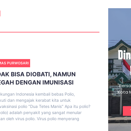
I
Di
MAS PURWOSARI
DAK BISA DIOBATI, NAMUN
EGAH DENGAN IMUNISASI
"Bers
Kota 
ukungan Indonesia kembali bebas Polio,
uti dan mengajak kerabat kita untuk
ksinasi polio "Dua Tetes Manis" Apa itu polio?
(polio) adalah penyakit yang sangat menular
n oleh virus polio. Virus polio menyerang