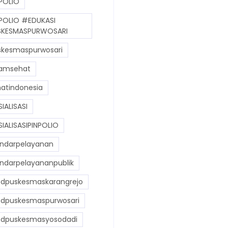
POLIO
POLIO #EDUKASI
KESMASPURWOSARI
kesmaspurwosari
amsehat
atindonesia
IALISASI
IALISASIPINPOLIO
ndarpelayanan
ndarpelayananpublik
dpuskesmaskarangrejo
dpuskesmaspurwosari
dpuskesmasyosodadi