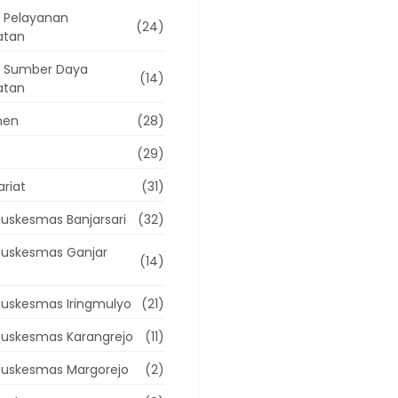
 Pelayanan
(24)
atan
g Sumber Daya
(14)
atan
men
(28)
(29)
ariat
(31)
uskesmas Banjarsari
(32)
Puskesmas Ganjar
(14)
uskesmas Iringmulyo
(21)
Puskesmas Karangrejo
(11)
Puskesmas Margorejo
(2)