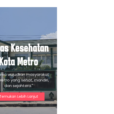
nas Kesehatan
Kota Metro
ama wujudkan masyarakat
Metro yang sehat, mandiri,
dan sejahtera."
Temukan Lebih Lanjut