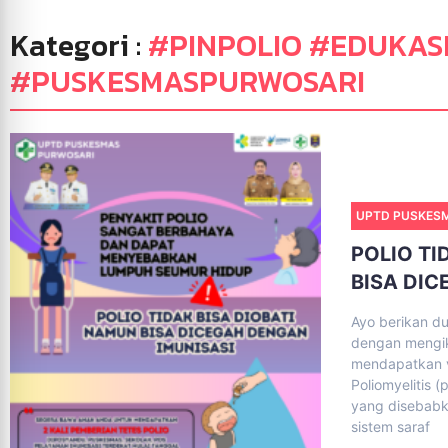
Kategori :
#PINPOLIO #EDUKAS
#PUSKESMASPURWOSARI
UPTD PUSKES
POLIO TI
BISA DIC
Ayo berikan d
dengan mengik
mendapatkan va
Poliomyelitis 
yang disebabka
sistem saraf