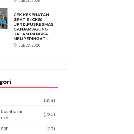
Juli 23, 2026
CEK KESEHATAN
GRATIS (CKG)
UPTD.PUSKESMAS
GANJAR AGUNG
DALAM RANGKA
MEMPERINGATI…
Juli 23, 2026
gori
(326)
g Kesehatan
(224)
rakat
 P2P
(30)