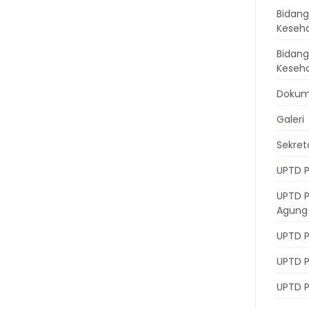
Bidang
Keseh
Bidan
Keseh
Doku
Galeri
Sekret
UPTD P
UPTD 
Agung
UPTD P
UPTD 
UPTD 