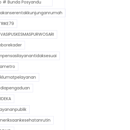
o # Bunda Posyandu
akanserentakkunjunganrumah
RIKE79
VASIPUSKESMASPURWOSARI
borekader
pensasilayanantidaksesuai
ametro
lumatpelayanan
diapengaduan
RDEKA
ayananpublik
eriksaankesehatanrutin