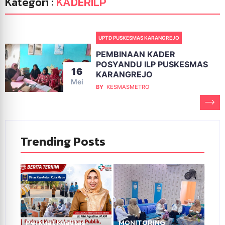
Kategori :
KADERILP
UPTD PUSKESMAS KARANGREJO
PEMBINAAN KADER
POSYANDU ILP PUSKESMAS
16
KARANGREJO
Mei
BY
KESMASMETRO
Trending Posts
Perkuat Kualitas
MONITORING