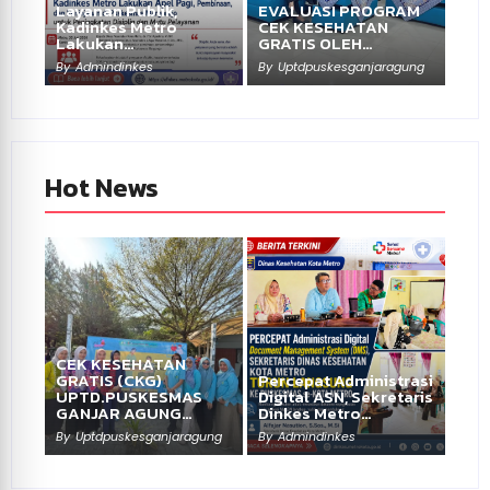
Layanan Publik,
EVALUASI PROGRAM
Kadinkes Metro
CEK KESEHATAN
Lakukan…
GRATIS OLEH…
By
Admindinkes
By
Uptdpuskesganjaragung
Hot News
CEK KESEHATAN
GRATIS (CKG)
Percepat Administrasi
UPTD.PUSKESMAS
Digital ASN, Sekretaris
GANJAR AGUNG…
Dinkes Metro…
By
Uptdpuskesganjaragung
By
Admindinkes