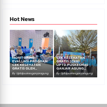
Hot News
MONITORING
CEK KESEHATAN
EVALUASI PROGRAM
GRATIS (CKG)
CEK KESEHATAN
UPTD.PUSKESMAS
GRATIS OLEH…
GANJAR AGUNG…
By
Uptdpuskesganjaragung
By
Uptdpuskesganjaragung