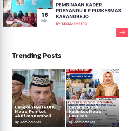
PEMBINAAN KADER
POSYANDU ILP PUSKESMAS
16
KARANGREJO
Mei
BY
KESMASMETRO
Trending Posts
Perkuat Kualitas
Langkah Nyata UHC
Layanan Publik,
Metro, Pemkot
Kadinkes Metro
Aktifkan Kembali…
Lakukan…
By
Admindinkes
By
Admindinkes