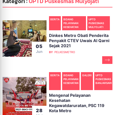
Kategori :
UPTD Puskesmas Mulyojati
BERITA
BIDANG
UPTD
PELAYANAN
PUSKESMAS
KESEHATAN
MULYOJATI
Dinkes Metro Obati Penderita
Penyakit CTEV Uwais Al Qarni
Sejak 2021
05
Jun
BY
PELKESMETRO
BERITA
BIDANG
GALERI
UPTD
PELAYANAN
PUSKESMAS
KESEHATAN
BANJARSARI
Mengenal Pelayanan
Kesehatan
Kegawatdaruratan, PSC 119
28
Kota Metro