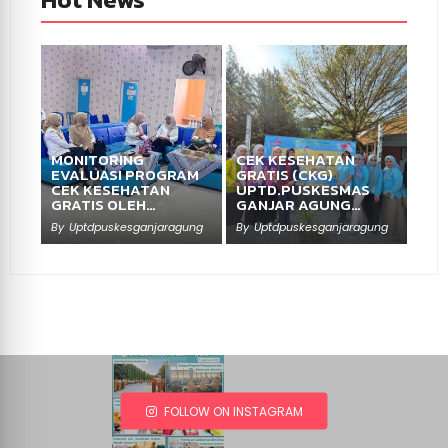
MONITORING
CEK KESEHATAN
EVALUASI PROGRAM
GRATIS (CKG)
CEK KESEHATAN
UPTD.PUSKESMAS
GRATIS OLEH…
GANJAR AGUNG…
By
Uptdpuskesganjaragung
By
Uptdpuskesganjaragung
FOLLOW ON INSTAGRAM