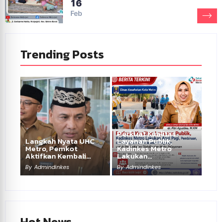
16
Feb
Trending Posts
Perkuat Kualitas
Langkah Nyata UHC
Layanan Publik,
Metro, Pemkot
Kadinkes Metro
Aktifkan Kembali…
Lakukan…
By
Admindinkes
By
Admindinkes
Hot News