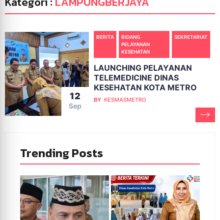
Kategori :
LAMPUNGBERJAYA
BERITA
BIDANG
SEKRETARIAT
PELAYANAN
KESEHATAN
LAUNCHING PELAYANAN
TELEMEDICINE DINAS
KESEHATAN KOTA METRO
12
BY
KESMASMETRO
Sep
Trending Posts