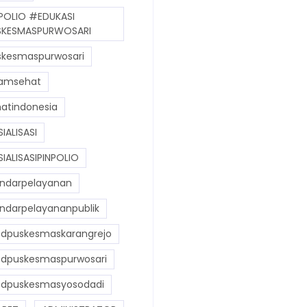
POLIO #EDUKASI
KESMASPURWOSARI
kesmaspurwosari
amsehat
atindonesia
IALISASI
IALISASIPINPOLIO
ndarpelayanan
ndarpelayananpublik
dpuskesmaskarangrejo
dpuskesmaspurwosari
dpuskesmasyosodadi