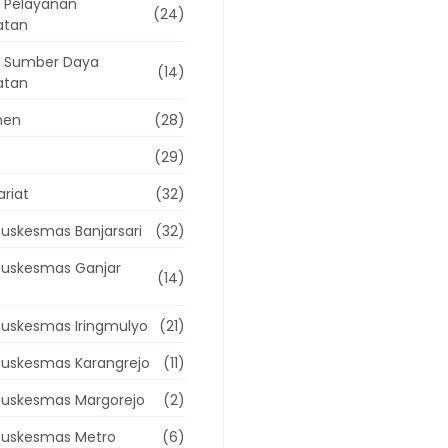
 Pelayanan
(24)
atan
g Sumber Daya
(14)
atan
men
(28)
(29)
ariat
(32)
uskesmas Banjarsari
(32)
Puskesmas Ganjar
(14)
uskesmas Iringmulyo
(21)
Puskesmas Karangrejo
(11)
Puskesmas Margorejo
(2)
Puskesmas Metro
(6)