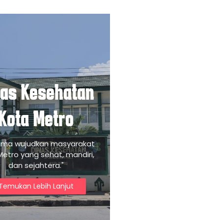
nas Kesehatan
Kota Metro
ama wujudkan masyarakat
Metro yang sehat, mandiri,
dan sejahtera."
Temukan Lebih Lanjut