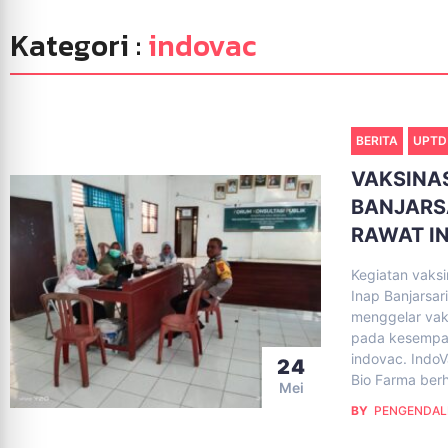
Kategori :
indovac
BERITA
UPTD
VAKSINAS
BANJARS
RAWAT I
Kegiatan vaksi
Inap Banjarsar
menggelar vaks
pada kesempata
indovac. Indo
24
Bio Farma berh
Mei
BY
PENGENDAL