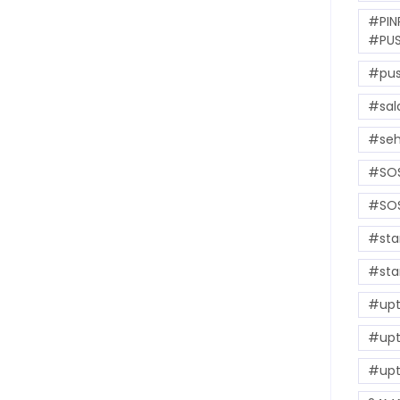
#PIN
#PUS
#pus
#sal
#seh
#SOS
#SOS
#sta
#sta
#upt
#upt
#upt