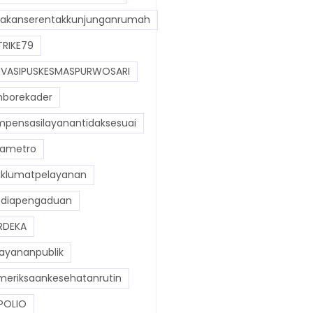
akanserentakkunjunganrumah
RIKE79
VASIPUSKESMASPURWOSARI
borekader
pensasilayanantidaksesuai
ametro
lumatpelayanan
diapengaduan
RDEKA
ayananpublik
eriksaankesehatanrutin
POLIO