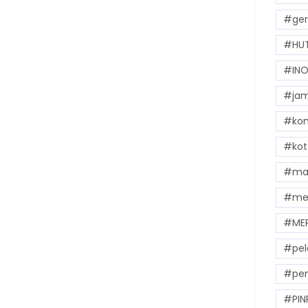
#ger
#HUT
#INO
#jam
#kom
#kot
#mak
#me
#ME
#pel
#pem
#PIN