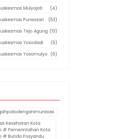
uskesmas Mulyojati
(4)
uskesmas Purwosari
(53)
Puskesmas Tejo Agung
(13)
Puskesmas Yosodadi
(5)
Puskesmas Yosomulyo
(6)
ahpoliodenganimunisasi
as Kesehatan Kota
o # Pemerintahan Kota
o # Bunda Posyandu