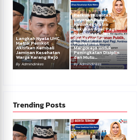
Perkuat Kualitas
Layanan Publik,
Kadinkes Metro
Lakukan Apel Pagi,
Pembinaan, dan
Langkah Nyata UHC
Peninjauan di
Metro, Pemkot
Puskesmas
Aktifkan Kembali
Margorejo untuk
Jaminan Kesehatan
Peningkatan Disiplin
Warga Karang Rejo
dan Mutu…
By
Admindinkes
By
Admindinkes
Trending Posts