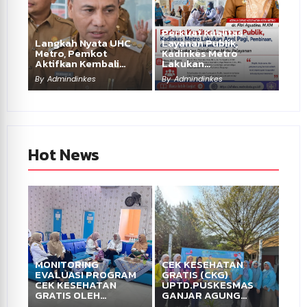
Perkuat Kualitas
Langkah Nyata UHC
Layanan Publik,
Metro, Pemkot
Kadinkes Metro
Aktifkan Kembali…
Lakukan…
By
Admindinkes
By
Admindinkes
Hot News
MONITORING
CEK KESEHATAN
EVALUASI PROGRAM
GRATIS (CKG)
CEK KESEHATAN
UPTD.PUSKESMAS
GRATIS OLEH…
GANJAR AGUNG…