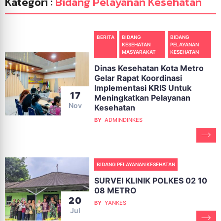
Kategori :
Bidang Pelayanan Kesehatan
BERITA
BIDANG
BIDANG
KESEHATAN
PELAYANAN
MASYARAKAT
KESEHATAN
Dinas Kesehatan Kota Metro
Gelar Rapat Koordinasi
Implementasi KRIS Untuk
17
Meningkatkan Pelayanan
Nov
Kesehatan
BY
ADMINDINKES
BIDANG PELAYANAN KESEHATAN
SURVEI KLINIK POLKES 02 10
08 METRO
20
BY
YANKES
Jul