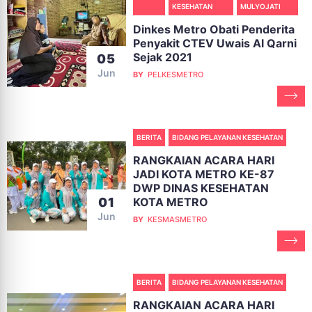
KESEHATAN
MULYOJATI
Dinkes Metro Obati Penderita
Penyakit CTEV Uwais Al Qarni
Sejak 2021
05
Jun
BY
PELKESMETRO
BERITA
BIDANG PELAYANAN KESEHATAN
RANGKAIAN ACARA HARI
JADI KOTA METRO KE-87
DWP DINAS KESEHATAN
KOTA METRO
01
Jun
BY
KESMASMETRO
BERITA
BIDANG PELAYANAN KESEHATAN
RANGKAIAN ACARA HARI