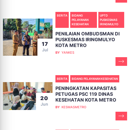
BERITA
BIDANG
UPTD
PELAYANAN
PUSKESMAS
KESEHATAN
IRINGMULYO
PENILAIAN OMBUDSMAN DI
PUSKESMAS IRINGMULYO
17
KOTA METRO
Jul
BY
YANKES
BERITA
BIDANG PELAYANAN KESEHATAN
PENINGKATAN KAPASITAS
PETUGAS PSC 119 DINAS
20
KESEHATAN KOTA METRO
Jun
BY
KESMASMETRO