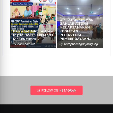
UPTD.PUSKESMAS
GANJAR AGUNG
MELAKSANAKAN
Percepat Administrasi
KEGIATAN
Digital ASN, Sekretaris
INTERVENSI
Dinkes Metro…
PEMBERDAYAAN…
By
Admindinkes
By
Uptdpuskesganjaragung
FOLLOW ON INSTAGRAM