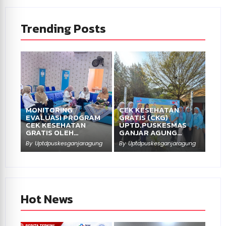
Trending Posts
MONITORING
CEK KESEHATAN
EVALUASI PROGRAM
GRATIS (CKG)
CEK KESEHATAN
UPTD.PUSKESMAS
GRATIS OLEH…
GANJAR AGUNG…
By
Uptdpuskesganjaragung
By
Uptdpuskesganjaragung
Hot News