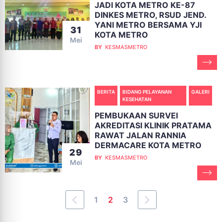
JADI KOTA METRO KE-87
DINKES METRO, RSUD JEND.
YANI METRO BERSAMA YJI
31
KOTA METRO
Mei
BY
KESMASMETRO
BERITA
BIDANG PELAYANAN
GALERI
KESEHATAN
PEMBUKAAN SURVEI
AKREDITASI KLINIK PRATAMA
RAWAT JALAN RANNIA
DERMACARE KOTA METRO
29
BY
KESMASMETRO
Mei
1
2
3